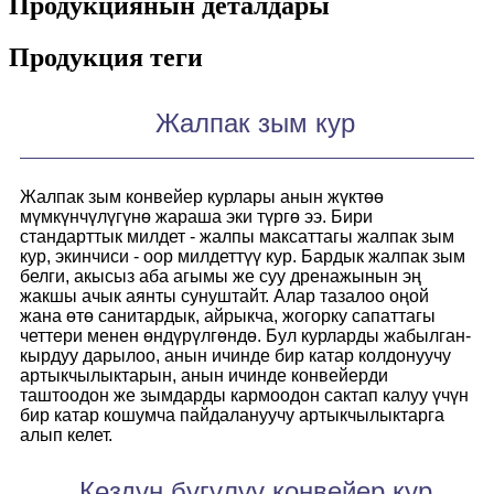
Продукциянын деталдары
Продукция теги
Жалпак зым кур
Жалпак зым конвейер курлары анын жүктөө
мүмкүнчүлүгүнө жараша эки түргө ээ. Бири
стандарттык милдет - жалпы максаттагы жалпак зым
кур, экинчиси - оор милдеттүү кур. Бардык жалпак зым
белги, акысыз аба агымы же суу дренажынын эң
жакшы ачык аянты сунуштайт. Алар тазалоо оңой
жана өтө санитардык, айрыкча, жогорку сапаттагы
четтери менен өндүрүлгөндө. Бул курларды жабылган-
кырдуу дарылоо, анын ичинде бир катар колдонуучу
артыкчылыктарын, анын ичинде конвейерди
таштоодон же зымдарды кармоодон сактап калуу үчүн
бир катар кошумча пайдалануучу артыкчылыктарга
алып келет.
Көздүн бүгүлүү конвейер кур