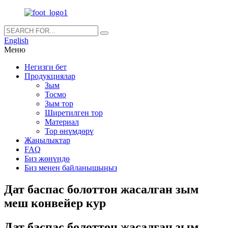
English
Меню
Негизги бет
Продукциялар
Зым
Тосмо
Зым тор
Ширетилген тор
Материал
Тор өнүмдөрү
Жаңылыктар
FAQ
Биз жөнүндө
Биз менен байланышыңыз
Дат баспас болоттон жасалган зым
меш конвейер кур
Дат баспас болоттон жасалган зым