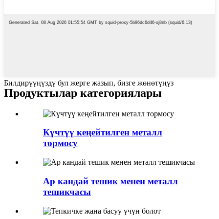
Билдирүүңүздү бул жерге жазып, бизге жөнөтүңүз
Продуктылар категориялары
Күчтүү кеңейтилген металл
тормосу
Ар кандай тешик менен металл
тешикчасы