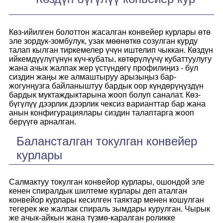
Көз-ийилген болоттон жасалган конвейер курлары өтө
эле зордук-зомбулук, узак мөөнөткө созулган курду
талап кылган тиркемелер үчүн иштелип чыккан. Көздүн
ийкемдүүлүгүнүн күч-кубаты, көтөрүлүүчү кубаттуулугу
жана ачык жалпак жер үстүндөгү профилиңиз - бул
сиздин жаңы же алмаштыруу арызыңыз бар-
жогунңузга байланыштуу бардык оор күндөрүңүздүн
бардык муктаждыктарына жооп болуп саналат. Көз-
бүгүлүү дээрлик дээрлик чексиз варианттар бар жана
анын конфигурациялары сиздин талаптарга жооп
берүүгө арналган.
Балансталган токулган конвейер
курлары
Салмактуу токулган конвейор курлары, ошондой эле
кенен спиралдык шилтеме курлары деп аталган
конвейор курлары кесилген таяктар менен кошулган
тегерек же жалпак спираль зымдары курулган. Чырык
же ачык-айкын жана түзмө-каралган роликке