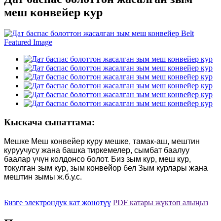
меш конвейер кур
Кыскача сыпаттама:
Мешке Меш конвейер куру мешке, тамак-аш, мештин
куруучусу жана башка тиркемелер, сымбат баалуу
баалар үчүн колдонсо болот. Биз зым кур, меш кур,
токулган зым кур, зым конвейор бел Зым курлары жана
мештин зымы ж.б.у.с.
Бизге электрондук кат жөнөтүү
PDF катары жүктөп алыңыз