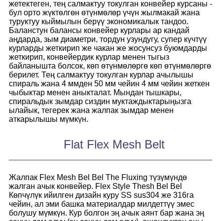
жетектеген, тең салмактуу токулган конвейер курсаны -
бул орто жүктөлгөн өтүнмөлөр үчүн жылмакай жана
туруктуу кыймылын берүү экономикалык тандоо.
Баланстун балансы конвейер курлары ар кандай
аңдарда, зым диаметри, тордун узундугу, супер күчтүү
курларды жеткирип же чакан же жосунсуз буюмдарды
жеткирип, конвейердик курлар менен тыгыз
байланышта болсок, көп өтүнмөлөргө көп өтүнмөлөргө
берилет. Тең салмактуу токулган курлар ачылышы
спираль жана 4 ммден 50 мм чейин 4 мм чейин жеткен
чыбыктар менен аныкталат. Мындан тышкары,
спиральдык зымдар сиздин муктаждыктарыңызга
ылайык, тегерек жана жалпак зымдар менен
аткарылышы мүмкүн.
Flat Flex Mesh Belt
Жалпак Flex Mesh Bel Bel The Fluxing түзүмүндө
жалган ачык конвейер. Flex Style Thesh Bel Bel
Көпчүлүк ийилген дизайн куру SS sus304 же 316га
чейин, ал эми башка материалдар милдеттүү эмес
болушу мүмкүн. Кур болгон эң ачык аянт бар жана эң