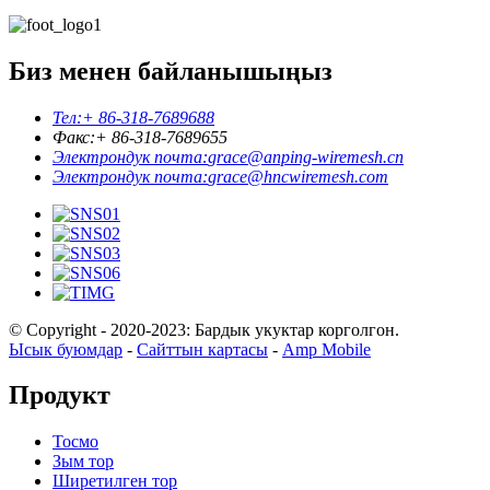
Биз менен байланышыңыз
Тел:
+ 86-318-7689688
Факс:
+ 86-318-7689655
Электрондук почта:
grace@anping-wiremesh.cn
Электрондук почта:
grace@hncwiremesh.com
© Copyright - 2020-2023: Бардык укуктар корголгон.
Ысык буюмдар
-
Сайттын картасы
-
Amp Mobile
Продукт
Тосмо
Зым тор
Ширетилген тор