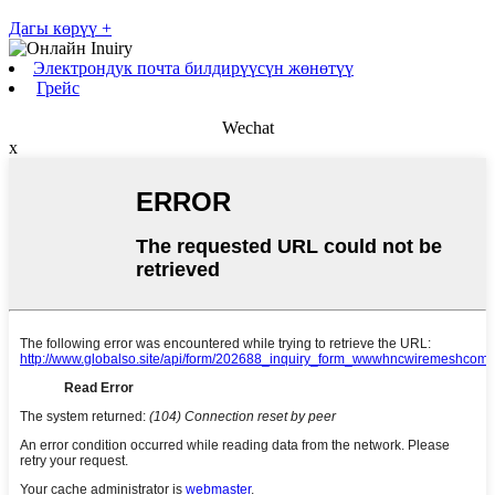
Дагы көрүү +
Электрондук почта билдирүүсүн жөнөтүү
Грейс
Wechat
x