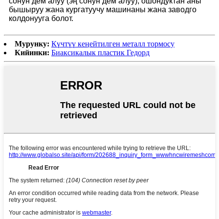
сонун дем алуу (эң сонун дем алуу), ошондуктан аны
бышыруу жана кургатуучу машинаны жана заводго
колдонууга болот.
Мурунку:
Күчтүү кеңейтилген металл тормосу
Кийинки:
Биаксикалык пластик Гедорд