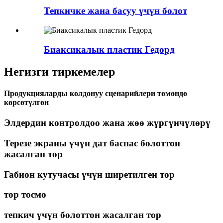
Тепкичке жана басуу үчүн болот
Биаксикалык пластик Гедорд
Негизги тиркемелер
Продукцияларды колдонуу сценарийлери төмөндө
көрсөтүлгөн
Элдердин контролдоо жана жөө жүргүнчүлөрү
Терезе экраны үчүн дат баспас болоттон
жасалган тор
Габион кутучасы үчүн ширетилген тор
тор тосмо
тепкич үчүн болоттон жасалган тор