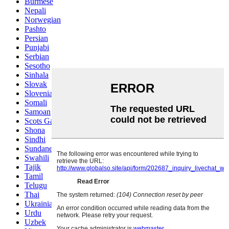
Burmese
Nepali
Norwegian
Pashto
Persian
Punjabi
Serbian
Sesotho
Sinhala
Slovak
Slovenian
Somali
Samoan
Scots Gaelic
Shona
Sindhi
Sundanese
Swahili
Tajik
Tamil
Telugu
Thai
Ukrainian
Urdu
Uzbek