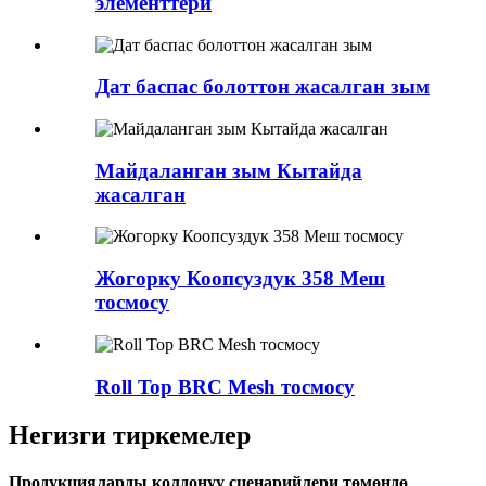
элементтери
Дат баспас болоттон жасалган зым
Майдаланган зым Кытайда
жасалган
Жогорку Коопсуздук 358 Меш
тосмосу
Roll Top BRC Mesh тосмосу
Негизги тиркемелер
Продукцияларды колдонуу сценарийлери төмөндө