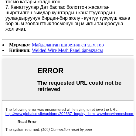
тосмо катары колдонгон.
7. Канаттуулар Дат баспас болоттон жасалган
ширетилген зымдар куштардын канаттуулардын
ууландыруунун бирден-бир жолу - күчтүү түзүлүш жана
оор зым зоопанттык тосмонун эң мыкты тандоосуна
жол ачат.
Мурунку:
Майдаланган ширетилген зым тор
Кийинки:
Welded Wire Mesh Panel баракчасы