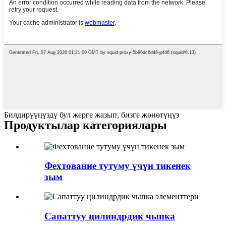
Билдирүүңүздү бул жерге жазып, бизге жөнөтүңүз
Продуктылар категориялары
Фехтование тутуму үчүн тикенек
зым
Сапаттуу цилиндрдик чыпка