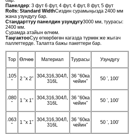
бар.
Панелдер
: 3 фут 6 фут, 4 фут, 4 фут, 8 фут, 5 фут
Rolls: Standard Width
Сиздин сурамыңызда 2400 мм
жана узундугу бар.
Стандарттуу панелдин узундугу
3000 мм, туурасы:
2400 мм.
Сурамда атайын өлчөм.
Таңгактоо
Суу өткөрбөгөн кагазда түрмөк же жыгач
паллеттерде. Талапта бажы пакеттери бар.
Тор
Өлчөө
Материал
Туурасы
Узундугу
.105
304,316,304Л,
36 "60ка
2 "x 2"
50 ', 100'
"
316L
чейин"
.080
304,316,304Л,
36 "60ка
1 "x 1"
50 ', 100'
"
316L
чейин"
.063
304,316,304Л,
36 "60ка
1 "x 1"
50 ', 100'
"
316L
чейин"