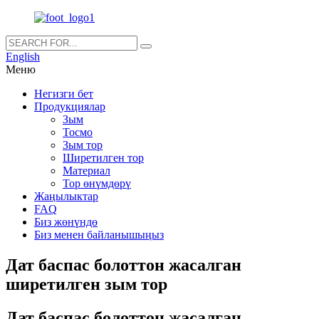
English
Меню
Негизги бет
Продукциялар
Зым
Тосмо
Зым тор
Ширетилген тор
Материал
Тор өнүмдөрү
Жаңылыктар
FAQ
Биз жөнүндө
Биз менен байланышыңыз
Дат баспас болоттон жасалган
ширетилген зым тор
Дат баспас болоттон жасалган