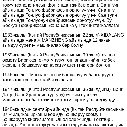
токуу технологиясын фонгяндан жибектешип, Санггуин
айылында Тонлуо фабрикасын орнотуу үчүн Сианггу
айылында Тонлуо фабрикасын орнотуу үчүн Санггуин
айылында Тонлуонун фабрикасын орнотуу үчүн, Ву
Боокуан фабрикасын жана башка үч техникти жалдаган.
1933-жылы (Кытай Республикасынын 22 жыл) XIDALANG
айылында жана XIMANZHENG айылында 12 чакан
зымдуу сүрөтчү машиналар бар болчу.
1939-жылы (Кытай Республикасынын 39 жыл), жапон
өкмөтү Бириккен өкмөтү түзүлгөн, андан кийин жибек
экранын башкаруу жана сатуу агенттиктери болгон.
1946-жылы Пингюан Союзу башкарууну башкарууга
көмөктөшкөн өнөр жайы коюлган.
1947-жылы (Кытай Республикасынын 36 жылдыгы), Ванг
Дату (Ванг Хулиндин тургуну) үч зым сүрөтчү
машиналары бар кичинекей зым сүрөтчү завод курду
1948-жылдын сентябрь айында (Кытай Республикасынын
37 жыл), жабыркашы коомду башкаруу коомун
башкарууга киргизилген. Ошол эле жылдын октябрь
айында Анпинг округундагы жеткирүү жана маркетингдик