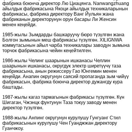
фабрика боюнча директор Лю Циацянга. Nanwangzhuang
айылдык фабрикасына Якоци айылдык техникаларынын
фабрикасы, фабрика директору Ванг Йульян жана
фабриканын директорунун орун басары Ли Женсин
менен кеңейди.
1985-жылы Зымдарды башкаруучу бюро түзүлгөн жана
Болгон зымынын меш фабрикасы түзүлгөн. XILIGNWA
коммутасынын айыл чарба техникалары заводун зымына
торчок фабрикасына чейин кеңейтилген.
1986-жылы Челинг шаарынын ишканасы Челлин
шаарынын ишканасы, округдук электр ширетүүчү таза
фабрикасына, анын режиссеру Гао Юнгемин менен
кеңейди. Анапин округунун саясий пропаганда зым чийүү
фабрикасын, фабрика боюнча директор дужангду кура
баштады.
1987-жылы кагаз тармагынын фабрикасы түзүлгөн. Күн
Шигаган, Чжэнцк фунтунун Таза токуу заводу менен
директор түзүлгөн.
1988-жылы Анпинг округунун курулушу Гунгуанг Стил
фабрикасынын курулушу Чен Гуанджжан директору
Гуанчжоу.