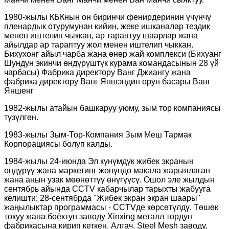
1980-жылы КБКнын он биринчи фенирдеринин үчүнчү
пленардык отурумунан кийин, жеке ишканалар тездик
менен иштелип чыккан, ар тараптуу шаарлар жана
айылдар ар тараптуу жол менен иштелип чыккан.
Бихухонг айыл чарба жана өнөр жай комплекси (Бихуанг
Шундун экинчи өндүрүштүк курама командасынын 28 үй
чарбасы) Фабрика директору Ванг Джиангу жана
фабрика директору Ванг Яншэндин орун басары Ванг
Яншенг
1982-жылы атайын башкаруу уюму, зым тор компаниясы
түзүлгөн.
1983-жылы Зым-Тор-Компания Зым Меш Тармак
Корпорациясы болуп калды.
1984-жылы 24-июнда Эл күнүмдүк жибек экранын
өндүрүү жана маркетинг жөнүндө макала жарыялаган
жана анын узак мөөнөттүү өнүгүүсү. Ошол эле жылдын
сентябрь айында CCTV кабарчылар тарыхты жабууга
келишти; 28-сентябрда "Жибек экран экран шаары"
жаңылыктар программасы - CCTVде көрсөтүлдү. Төшөк
токуу жана боёктун заводу Xinxing металл тордун
фабрикасына кирип кеткен. Алгач, Steel Mesh заводу,