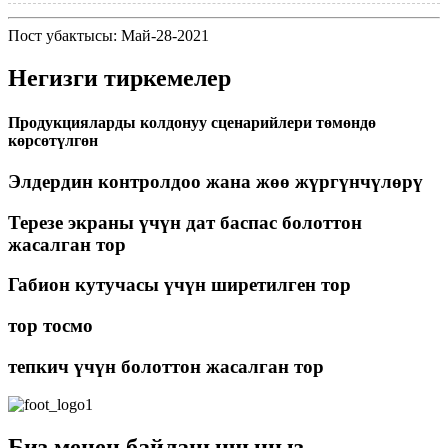
Пост убактысы: Май-28-2021
Негизги тиркемелер
Продукцияларды колдонуу сценарийлери төмөндө
көрсөтүлгөн
Элдердин контролдоо жана жөө жүргүнчүлөрү
Терезе экраны үчүн дат баспас болоттон
жасалган тор
Габион кутучасы үчүн ширетилген тор
тор тосмо
тепкич үчүн болоттон жасалган тор
Биз менен байланышыңыз