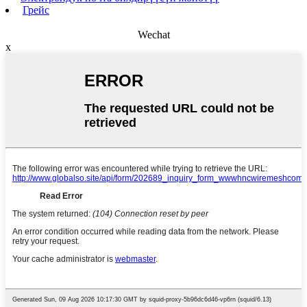
Грейс
Wechat
x