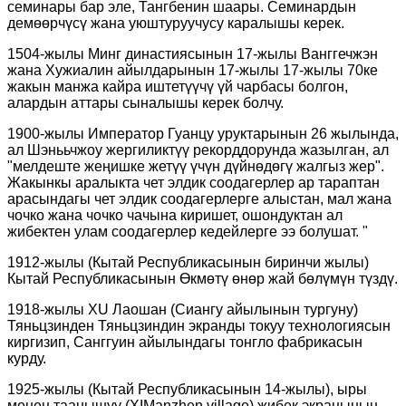
семинары бар эле, Тангбенин шаары. Семинардын
демөөрчүсү жана уюштуруучусу каралышы керек.
1504-жылы Минг династиясынын 17-жылы Ванггечжэн
жана Хужиалин айылдарынын 17-жылы 17-жылы 70ке
жакын манжа кайра иштетүүчү үй чарбасы болгон,
алардын аттары сыналышы керек болчу.
1900-жылы Император Гуанцу уруктарынын 26 жылында,
ал Шэнььчжоу жергиликтүү рекорддорунда жазылган, ал
"мелдеште жеңишке жетүү үчүн дүйнөдөгү жалгыз жер".
Жакынкы аралыкта чет элдик соодагерлер ар тараптан
арасындагы чет элдик соодагерлерге алыстан, мал жана
чочко жана чочко чачына киришет, ошондуктан ал
жибектен улам соодагерлер кедейлерге ээ болушат. "
1912-жылы (Кытай Республикасынын биринчи жылы)
Кытай Республикасынын Өкмөтү өнөр жай бөлүмүн түздү.
1918-жылы XU Лаошан (Сиангу айылынын тургуну)
Тяньцзинден Тяньцзиндин экранды токуу технологиясын
киргизип, Санггуин айылындагы тонгло фабрикасын
курду.
1925-жылы (Кытай Республикасынын 14-жылы), ыры
менен таанышуу (XIManzhen village) жибек экранынын