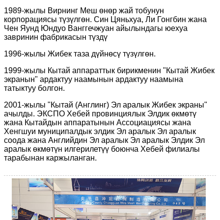
1989-жылы Вирнинг Меш өнөр жай тобунун
корпорациясы түзүлгөн. Син Цяньхуа, Ли Гонгбин жана
Чен Яунд Юндуо Ванггечжуан айылындагы юехуа
завринин фабрикасын түздү
1996-жылы Жибек таза дүйнөсү түзүлгөн.
1999-жылы Кытай аппараттык бирикменин "Кытай Жибек
экранын" ардактуу наамынын ардактуу наамына
татыктуу болгон.
2001-жылы "Кытай (Англинг) Эл аралык Жибек экраны"
ачылды. ЭКСПО Хебей провинциялык Элдик өкмөтү
жана Кытайдын аппаратынын Ассоциациясы жана
Хенгшуи муниципалдык элдик Эл аралык Эл аралык
соода жана Английдин Эл аралык Эл аралык Элдик Эл
аралык өкмөтүн илгерилетүү боюнча Хебей филиалы
тарабынан каржыланган.