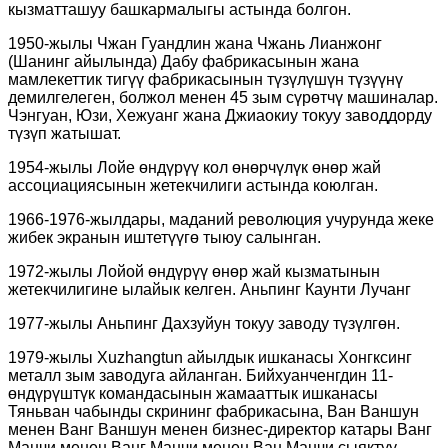
кызматташуу башкармалыгы астында болгон.
1950-жылы Чжан Гуандлин жана Чжань Лианжонг
(Шанинг айылында) Дабу фабрикасынын жана
мамлекеттик тигүү фабрикасынын түзүлүшүн түзүүнү
демилгелеген, болжол менен 45 зым сүрөтчү машиналар.
Чэнгуан, Юзи, Хежуанг жана Джиаокиу токуу заводдорду
түзүп жатышат.
1954-жылы Лойе өндүрүү кол өнөрчүлүк өнөр жай
ассоциациясынын жетекчилиги астында коюлган.
1966-1976-жылдары, маданий революция учурунда жеке
жибек экранын иштетүүгө тыюу салынган.
1972-жылы Лойой өндүрүү өнөр жай кызматынын
жетекчилигине ылайык келген. Аньпинг Каунти Лучанг
1977-жылы Аньпинг Дахзуйун токуу заводу түзүлгөн.
1979-жылы Xuzhangtun айылдык ишканасы Хонгксинг
металл зым заводуга айланган. Бийхуанченгдин 11-
өндүрүштүк командасынын жамааттык ишканасы
Тяньван чабынды скрининг фабрикасына, Ван Ваншун
менен Ванг Ваншун менен бизнес-директор катары Ванг
Манчи менен Ванг Манчи менен Ван Манчи сыяктуу.