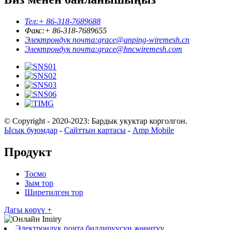
Тел:
+ 86-318-7689688
Факс:
+ 86-318-7689655
Электрондук почта:
grace@anping-wiremesh.cn
Электрондук почта:
grace@hncwiremesh.com
© Copyright - 2020-2023: Бардык укуктар корголгон.
Ысык буюмдар
-
Сайттын картасы
-
Amp Mobile
Продукт
Тосмо
Зым тор
Ширетилген тор
Дагы көрүү +
Электрондук почта билдирүүсүн жөнөтүү