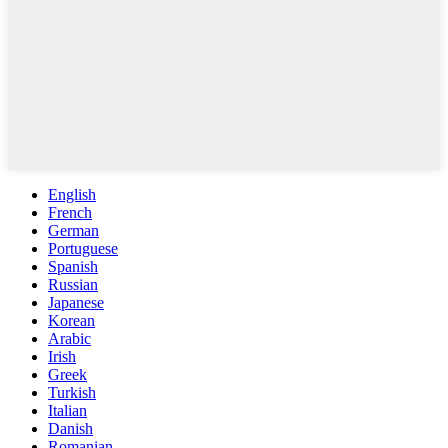
English
French
German
Portuguese
Spanish
Russian
Japanese
Korean
Arabic
Irish
Greek
Turkish
Italian
Danish
Romanian