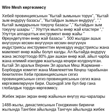
Wire Mesh көргөзмөсү
Хебей провинциясынын "Кытай зымынын торун", "Кытай
зым өндүрүү базасы", "Кытайдын зымын өндүрүү", ","
Кытай зымдарынын токуучу базасы "," Кытайдын зым
токуучу шаары "," Улуттук мыкты өнөр жай кластери ","
Улуттук аппараттык инструмент өнөр жайы "
Өркүндөтүлгөн өнөр жай базасы ". 500 жылдан ашык
өнүгүүнүн кескин өнүгүүнүн кескин өнүгүүнүн
индустриясы инструменттин мүнөздүү индустриясы жана
мамлекет өнөр жайы болуп калды. Ал Кытайда өндүрүү
жана экспорттоодо 80% дан ашкан өнөр жай, айыл чарба
жана илимий изилдөө жаатында кеңири колдонулган.
Кытай Эл аралык Вернин Эл аралык Меш Жарманке -
Борбордук комитет жана Мамлекеттик Кеңеш тарабынан
бекитилген Хеби провинциясынын сегиз
провинциясынын сегиз провинциясынын сегиз жана
көргөзмөлөрүнүн бири. Ошондой эле бул бир гана
глобалдык тордун көргөзмөсү.
Жибек экран экран өнөр жайынын өнүгүү иш-чаралары
1488-жылы, династиясынын Гонгджинин биринчи
жылында Тангбеи айылында Тангчун айылында жибек