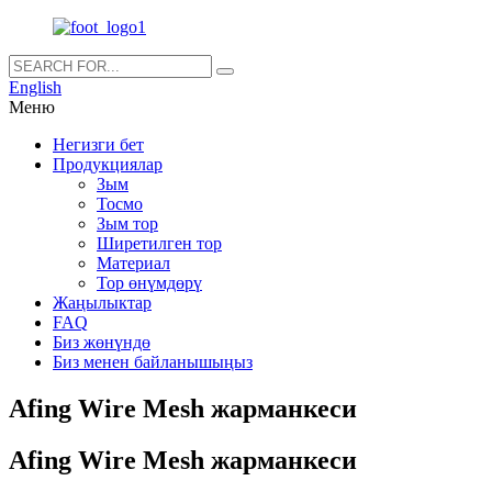
English
Меню
Негизги бет
Продукциялар
Зым
Тосмо
Зым тор
Ширетилген тор
Материал
Тор өнүмдөрү
Жаңылыктар
FAQ
Биз жөнүндө
Биз менен байланышыңыз
Afing Wire Mesh жарманкеси
Afing Wire Mesh жарманкеси